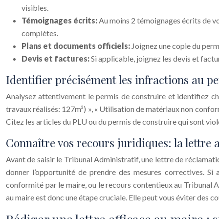
visibles.
Témoignages écrits:
Au moins 2 témoignages écrits de vo
complètes.
Plans et documents officiels:
Joignez une copie du permis
Devis et factures:
Si applicable, joignez les devis et fac
Identifier précisément les infractions au p
Analysez attentivement le permis de construire et identifiez c
travaux réalisés: 127m²) », « Utilisation de matériaux non conform
Citez les articles du PLU ou du permis de construire qui sont vio
Connaître vos recours juridiques: la lettre 
Avant de saisir le Tribunal Administratif, une lettre de réclamat
donner l’opportunité de prendre des mesures correctives. Si
conformité par le maire, ou le recours contentieux au Tribunal A
au maire est donc une étape cruciale. Elle peut vous éviter des c
Rédiger une lettre efficace au maire : 