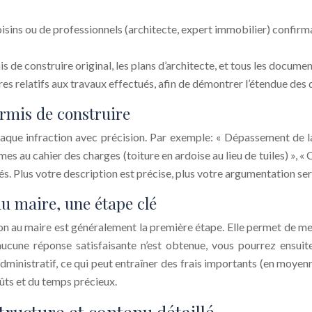
isins ou de professionnels (architecte, expert immobilier) confi
 de construire original, les plans d’architecte, et tous les documen
tures relatifs aux travaux effectués, afin de démontrer l’étendue de
ermis de construire
haque infraction avec précision. Par exemple: « Dépassement de 
es au cahier des charges (toiture en ardoise au lieu de tuiles) », 
lés. Plus votre description est précise, plus votre argumentation se
au maire, une étape clé
ion au maire est généralement la première étape. Elle permet de mett
 aucune réponse satisfaisante n’est obtenue, vous pourrez ensu
dministratif, ce qui peut entraîner des frais importants (en moyen
oûts et du temps précieux.
structure et contenu détaillé