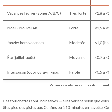
Vacances février (zones A/B/C)
Très forte
×1,8 à ×2,
Noël – Nouvel An
Forte
×1,5 à ×1,
Janvier hors vacances
Modérée
×1,0 (bas
Été (juillet-août)
Moyenne
×0,7 à ×0,
Intersaison (oct-nov, avril-mai)
Faible
×0,5 à ×0,
Vacances scolaires vs hors saison : combi
Ces fourchettes sont indicatives — elles varient selon que vous
êtes pied des pistes aux Confins ou à 10 minutes en navette. Ce