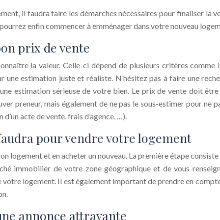
ent, il faudra faire les démarches nécessaires pour finaliser la v
ous pourrez enfin commencer à emménager dans votre nouveau logem
on prix de vente
nnaître la valeur. Celle-ci dépend de plusieurs critères comme l’e
r une estimation juste et réaliste. N’hésitez pas à faire une rec
 une estimation sérieuse de votre bien. Le prix de vente doit être
uver preneur, mais également de ne pas le sous-estimer pour ne pas
n d’un acte de vente, frais d’agence, …).
faudra pour vendre votre logement
e son logement et en acheter un nouveau. La première étape consis
rché immobilier de votre zone géographique et de vous renseigne
de votre logement. Il est également important de prendre en compt
on.
 une annonce attrayante