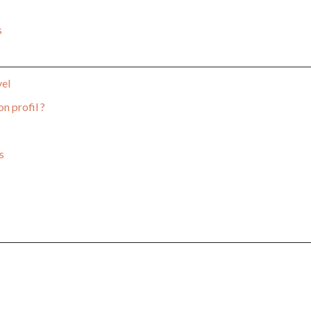
s
vel
n profil ?
s